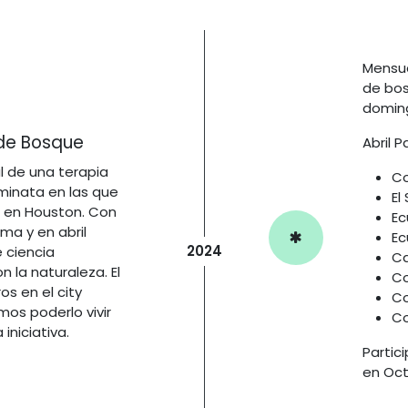
Mensua
de bos
doming
 de Bosque
Abril 
 de una terapia
Co
minata en las que
El
o en Houston. Con
Ec
ma y en abril
Ec
2024
 ciencia
C
 la naturaleza. El
Co
s en el city
Co
os poderlo vivir
Co
iniciativa.
Partic
en Oct