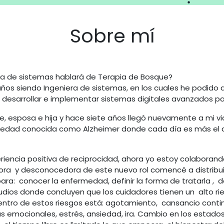
Sobre mí
a de sistemas hablará de Terapia de Bosque?
años siendo Ingeniera de sistemas, en los cuales he podido
 desarrollar e implementar sistemas digitales avanzados pa
e, esposa e hija y hace siete años llegó nuevamente a mi vid
rmedad conocida como Alzheimer donde cada día es más el 
eriencia positiva de reciprocidad, ahora yo estoy colabora
adora y desconocedora de este nuevo rol comencé a distribuir
ara: conocer la enfermedad, definir la forma de tratarla , de
os donde concluyen que los cuidadores tienen un alto ries
 Dentro de estos riesgos está: agotamiento, cansancio cont
 emocionales, estrés, ansiedad, ira. Cambio en los estados 