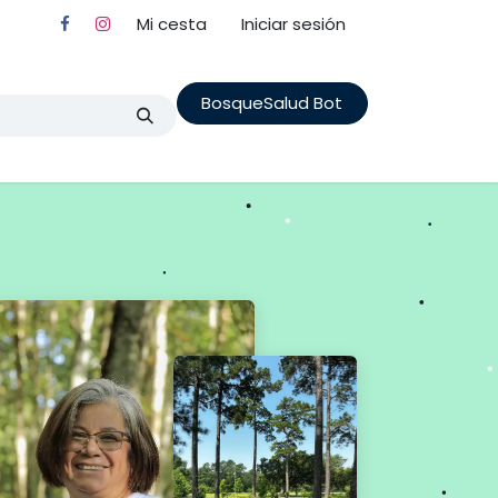
Mi cesta
Iniciar sesión
BosqueSalud Bot
nes State Fores
Cita
Terapia en Familia
Cursos