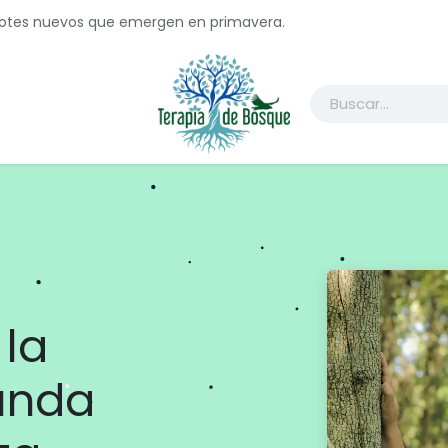
brotes nuevos que emergen en primavera.
ctanos
Registrate
Acuerdo de Participante
COP16
WG Jo
la
unda