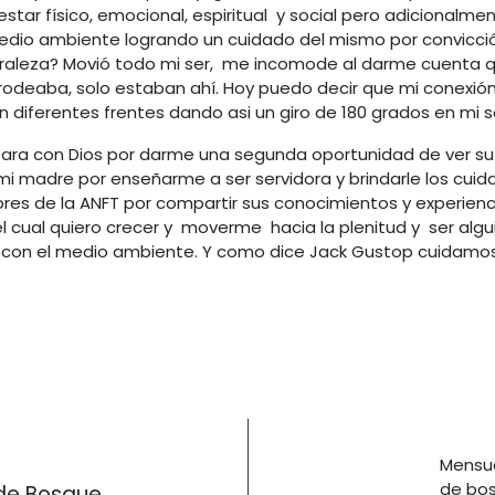
star físico, emocional, espiritual y social pero adicional
 medio ambiente logrando un cuidado del mismo por convicc
naturaleza? Movió todo mi ser, me incomode al darme cuent
odeaba, solo estaban ahí. Hoy puedo decir que mi conexión
diferentes frentes dando asi un giro de 180 grados en mi s
ara con Dios por darme una segunda oportunidad de ver su m
i madre por enseñarme a ser servidora y brindarle los cuid
res de la ANFT por compartir sus conocimientos y experien
cual quiero crecer y moverme hacia la plenitud y ser alg
n con el medio ambiente. Y como dice Jack Gustop cuidam
Mensua
de bos
 de Bosque