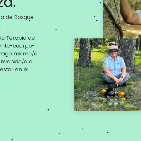
eza.
pia de Bosque
la Terapia de
mente-cuerpo-
ontigo mismo/a
envenido/a a
estar en el