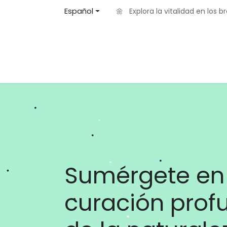
Ir al contenido
Español
🌼 Explora la vitalidad en los 
Inicio
Acerca de
Eventos
Blog
Contá
Sumérgete en 
curación prof