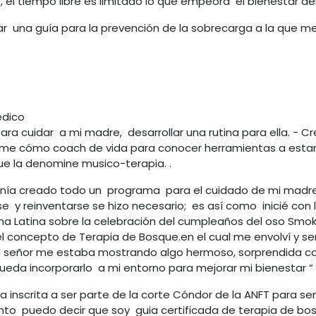
e, el tiempo libre es limitado lo que empeora el bienestar de
car una guía para la prevención de la sobrecarga a la que
medico
 cuidar a mi madre, desarrollar una rutina para ella. - Cr
rme cómo coach de vida para conocer herramientas a estar 
que la denomine musico-terapia. .
nía creado todo un programa para el cuidado de mi madre y 
 y reinventarse se hizo necesario; es así como inicié con 
ema Latina sobre la celebración del cumpleaños del oso Smok
l concepto de Terapia de Bosque.en el cual me envolví y s
 señor me estaba mostrando algo hermoso, sorprendida con 
pueda incorporarlo a mi entorno para mejorar mi bienestar “ 
 inscrita a ser parte de la corte Cóndor de la ANFT para se
o puedo decir que soy guia certificada de terapia de bosque