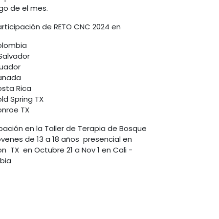
o de el mes.
Participación de RETO CNC 2024 en
lombia
 Salvador
uador
anada
sta Rica
ld Spring TX
nroe TX
ipación en la Taller de Terapia de Bosque
ovenes de 13 a 18 años presencial en
n TX en Octubre 21 a Nov 1 en Cali -
bia