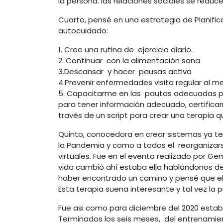
la persona. las relaciones sociales se reduc
Cuarto, pensé en una estrategia de Planifi
autocuidado:
1. Cree una rutina de ejercicio diario.
2. Continuar con la alimentación sana
3.Descansar y hacer pausas activa
4.Prevenir enfermedades visita regular al 
5. Capacitarme en las pautas adecuadas para
para tener información adecuado, certifica
través de un script para crear una terapia 
Quinto, conocedora en crear sistemas ya te
la Pandemia y como a todos el reorganizarse
virtuales. Fue en el evento realizado por G
vida cambió ahí estaba ella hablándonos de
haber encontrado un camino y pensé que el
Esta terapia suena interesante y tal vez la 
Fue asi como para diciembre del 2020 estaba
Terminados los seis meses, del entrenamient