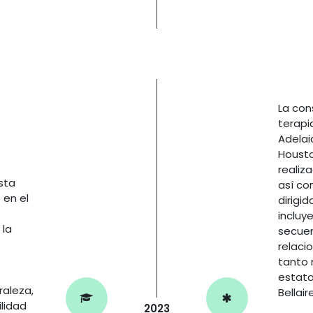
La con
terapi
Adelai
Housto
realiz
sta
así co
 en el
dirigi
incluy
 la
secuen
relaci
tanto 
estata
raleza,
Bellair
ilidad
2023