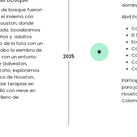
doming
a de bosque fueron
l invierno con
Abril 
Houston, donde
Co
ada. Socializamos
El
años y adultos
Ec
o de la foto con un
C
cabo la siembra de
Co
2025
 con un entorno
Co
e Galveston,
Co
 otoño, exploramos
ico de Houston,
Partic
iar terapias en
para j
dió con nieve en
Housto
 lleno de
Colom